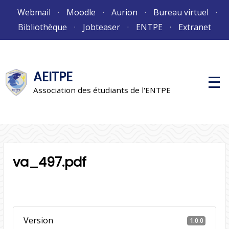
Aller
Webmail
Moodle
Aurion
Bureau virtuel
au
Bibliothèque
Jobteaser
ENTPE
Extranet
contenu
AEITPE
M
e
Association des étudiants de l'ENTPE
n
u
p
r
i
n
c
i
va_497.pdf
p
a
l
Version
1.0.0