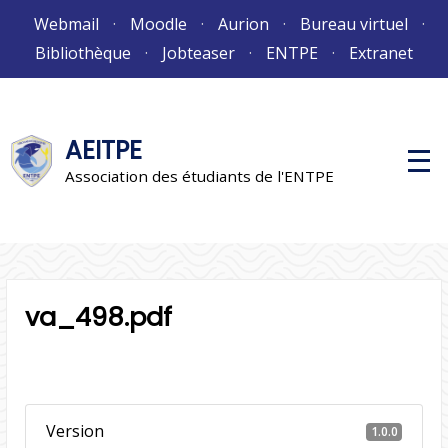
Aller
Webmail
Moodle
Aurion
Bureau virtuel
au
Bibliothèque
Jobteaser
ENTPE
Extranet
contenu
AEITPE
M
e
Association des étudiants de l'ENTPE
n
u
p
r
i
n
c
i
va_498.pdf
p
a
l
Version
1.0.0