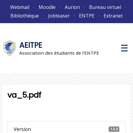
Aller
Webmail
Moodle
Aurion
Bureau virtuel
au
Bibliothèque
Jobteaser
ENTPE
Extranet
contenu
AEITPE
M
e
Association des étudiants de l'ENTPE
n
u
p
r
i
n
c
i
va_5.pdf
p
a
l
Version
1.0.0