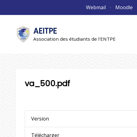
Aller
Webmail
Moodle
au
contenu
AEITPE
"L'association"
L'association
Association des étudiants de l'ENTPE
va_500.pdf
Version
Télécharger