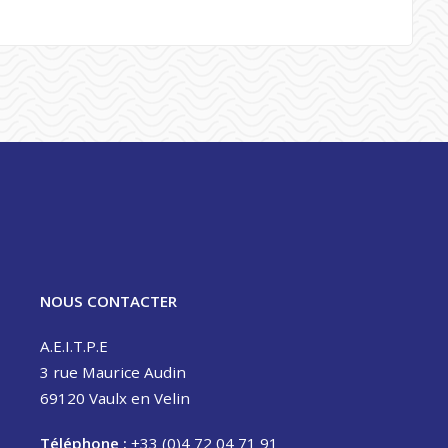
NOUS CONTACTER
A.E.I.T.P.E
3 rue Maurice Audin
69120 Vaulx en Velin
Téléphone :
+33 (0)4 72 04 71 91