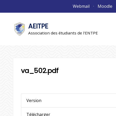
Aller
Webmail
Moodle
au
contenu
AEITPE
"L'association"
L'association
Association des étudiants de l'ENTPE
va_502.pdf
Version
Télécharger