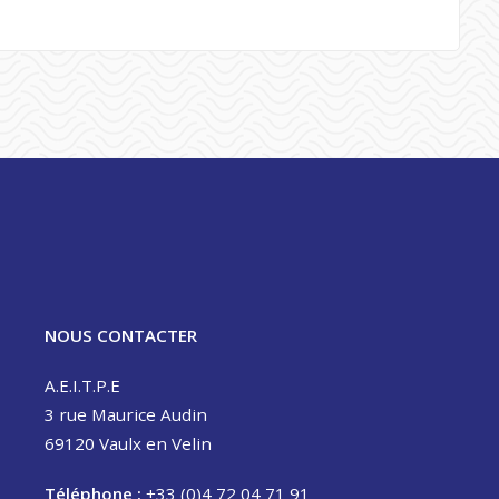
NOUS CONTACTER
A.E.I.T.P.E
3 rue Maurice Audin
69120 Vaulx en Velin
Téléphone :
+33 (0)4 72 04 71 91