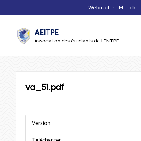
Aller
Webmail
Moodle
au
contenu
AEITPE
"L'association"
L'association
Association des étudiants de l'ENTPE
va_51.pdf
Version
Télécharger