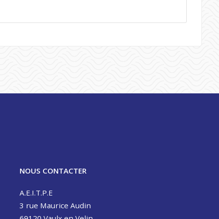
NOUS CONTACTER
A.E.I.T.P.E
3 rue Maurice Audin
69120 Vaulx en Velin