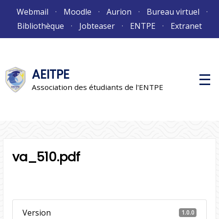
Aller
Webmail
Moodle
Aurion
Bureau virtuel
au
Bibliothèque
Jobteaser
ENTPE
Extranet
contenu
AEITPE
M
e
Association des étudiants de l'ENTPE
n
u
p
r
i
n
c
i
va_510.pdf
p
a
l
Version
1.0.0