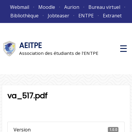
Aller
Webmail
Moodle
Aurion
Bureau virtuel
au
Bibliothèque
Jobteaser
ENTPE
Extranet
contenu
AEITPE
M
e
Association des étudiants de l'ENTPE
n
u
p
r
i
n
c
i
va_517.pdf
p
a
l
Version
1.0.0