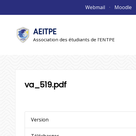
Aller
Webmail
Moodle
au
contenu
AEITPE
"L'association"
L'association
Association des étudiants de l'ENTPE
va_519.pdf
Version
Télécharger