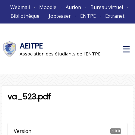
Aller
Webmail
Moodle
Aurion
Bureau virtuel
au
Bibliothèque
Jobteaser
ENTPE
Extranet
contenu
AEITPE
M
e
Association des étudiants de l'ENTPE
n
u
p
r
i
n
c
i
va_523.pdf
p
a
l
Version
1.0.0