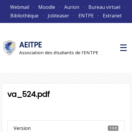
Aller
Webmail
Moodle
Aurion
Bureau virtuel
au
Bibliothèque
Jobteaser
ENTPE
Extranet
contenu
AEITPE
M
e
Association des étudiants de l'ENTPE
n
u
p
r
i
n
c
i
va_524.pdf
p
a
l
Version
1.0.0