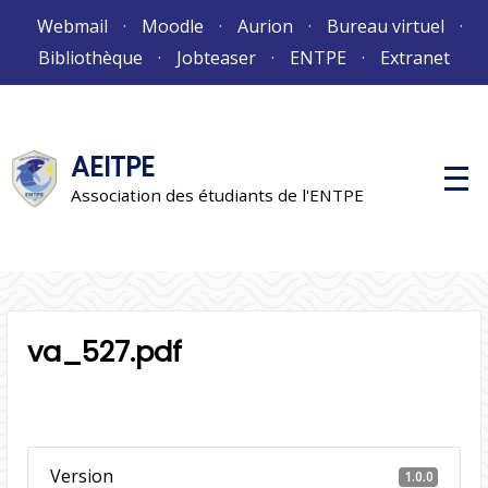
Aller
Webmail
Moodle
Aurion
Bureau virtuel
au
Bibliothèque
Jobteaser
ENTPE
Extranet
contenu
AEITPE
M
e
Association des étudiants de l'ENTPE
n
u
p
r
i
n
c
i
va_527.pdf
p
a
l
Version
1.0.0