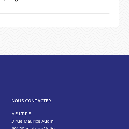
NOUS CONTACTER
A.E.I.T.P.E
3 rue Maurice Audin
69120 Vaulx en Velin