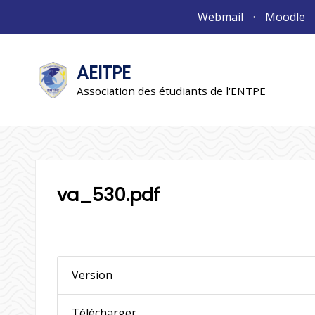
Aller
Webmail
Moodle
au
contenu
AEITPE
"L'association"
L'association
Association des étudiants de l'ENTPE
va_530.pdf
Version
Télécharger