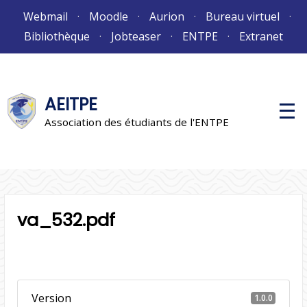
Aller
Webmail
Moodle
Aurion
Bureau virtuel
au
Bibliothèque
Jobteaser
ENTPE
Extranet
contenu
AEITPE
M
e
Association des étudiants de l'ENTPE
n
u
p
r
i
n
c
i
va_532.pdf
p
a
l
Version
1.0.0