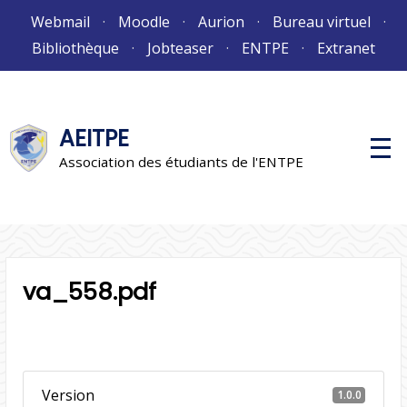
Aller
Webmail
Moodle
Aurion
Bureau virtuel
au
Bibliothèque
Jobteaser
ENTPE
Extranet
contenu
AEITPE
M
e
Association des étudiants de l'ENTPE
n
u
p
r
i
n
c
i
va_558.pdf
p
a
l
Version
1.0.0