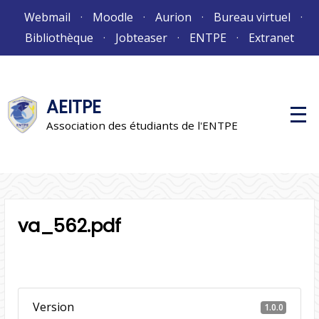
Aller
Webmail
Moodle
Aurion
Bureau virtuel
au
Bibliothèque
Jobteaser
ENTPE
Extranet
contenu
AEITPE
M
e
Association des étudiants de l'ENTPE
n
u
p
r
i
n
c
i
va_562.pdf
p
a
l
Version
1.0.0