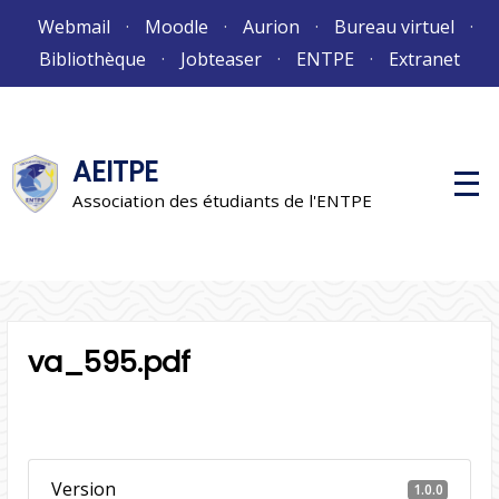
Aller
Webmail
Moodle
Aurion
Bureau virtuel
au
Bibliothèque
Jobteaser
ENTPE
Extranet
contenu
AEITPE
M
e
Association des étudiants de l'ENTPE
n
u
p
r
i
n
c
i
va_595.pdf
p
a
l
Version
1.0.0