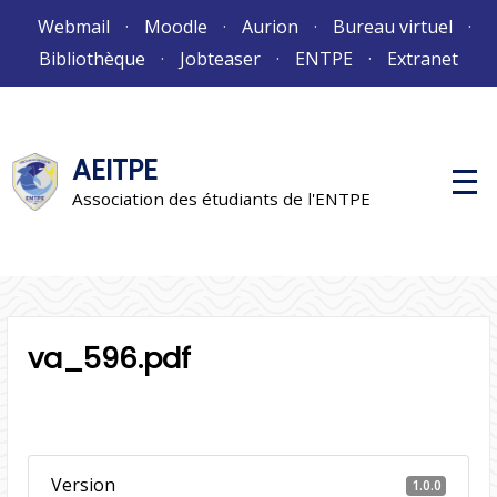
Aller
Webmail
Moodle
Aurion
Bureau virtuel
au
Bibliothèque
Jobteaser
ENTPE
Extranet
contenu
AEITPE
M
e
Association des étudiants de l'ENTPE
n
u
p
r
i
n
c
i
va_596.pdf
p
a
l
Version
1.0.0