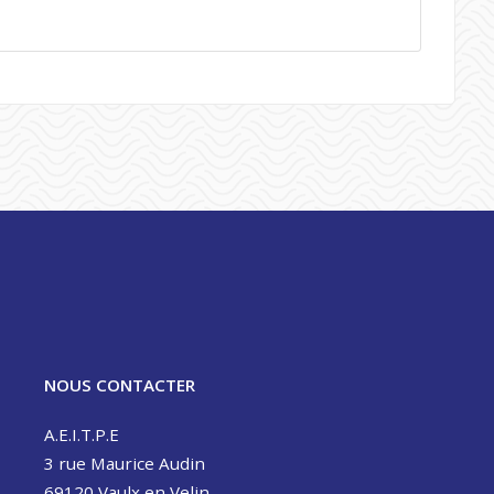
NOUS CONTACTER
A.E.I.T.P.E
3 rue Maurice Audin
69120 Vaulx en Velin