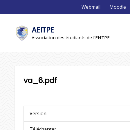
Aller
Webmail
Moodle
au
contenu
AEITPE
"L'association"
L'association
Association des étudiants de l'ENTPE
va_6.pdf
Version
Télécharger