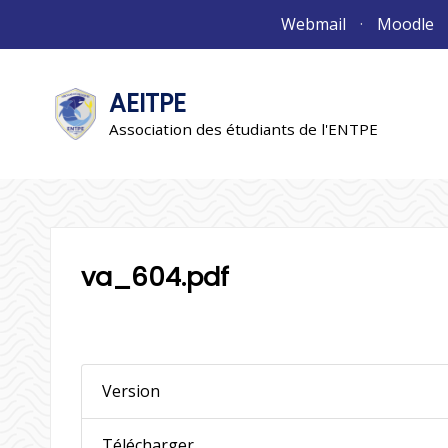
Aller
Webmail
Moodle
au
contenu
AEITPE
"L'association"
L'association
Association des étudiants de l'ENTPE
va_604.pdf
Version
Télécharger