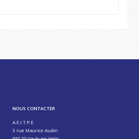
NOUS CONTACTER
A.E.I.T.P.E
3 rue Maurice Audin
69120 Vaulx en Velin