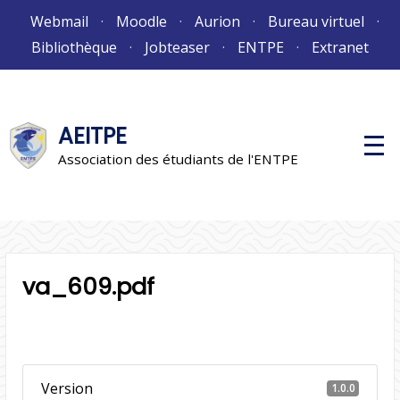
Aller
Webmail
Moodle
Aurion
Bureau virtuel
au
Bibliothèque
Jobteaser
ENTPE
Extranet
contenu
AEITPE
M
e
Association des étudiants de l'ENTPE
n
u
p
r
i
n
c
i
va_609.pdf
p
a
l
Version
1.0.0