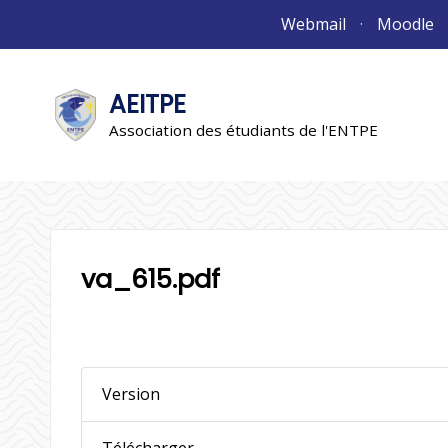
Aller
Webmail
Moodle
au
contenu
AEITPE
"L'association"
L'association
Association des étudiants de l'ENTPE
va_615.pdf
Version
Télécharger