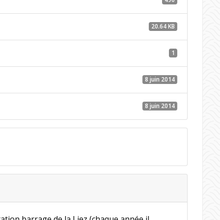
20.64 KB
1
8 juin 2014
8 juin 2014
tation barrage de la Liez (chaque année il