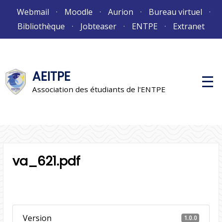
Aller
Webmail
Moodle
Aurion
Bureau virtuel
au
Bibliothèque
Jobteaser
ENTPE
Extranet
contenu
AEITPE
M
e
Association des étudiants de l'ENTPE
n
u
p
r
i
n
c
i
va_621.pdf
p
a
l
Version
1.0.0