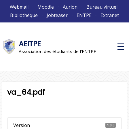
Aller
Webmail
Moodle
Aurion
Bureau virtuel
au
Bibliothèque
Jobteaser
ENTPE
Extranet
contenu
AEITPE
M
e
Association des étudiants de l'ENTPE
n
u
p
r
i
n
c
i
va_64.pdf
p
a
l
Version
1.0.0