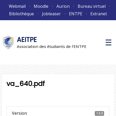
Aller
Webmail
Moodle
Aurion
Bureau virtuel
au
Bibliothèque
Jobteaser
ENTPE
Extranet
contenu
AEITPE
M
e
Association des étudiants de l'ENTPE
n
u
p
r
i
n
c
i
va_640.pdf
p
a
l
Version
1.0.0