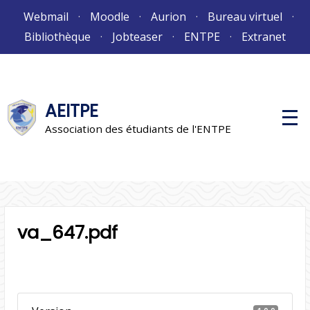
Aller
Webmail
Moodle
Aurion
Bureau virtuel
au
Bibliothèque
Jobteaser
ENTPE
Extranet
contenu
AEITPE
M
e
Association des étudiants de l'ENTPE
n
u
p
r
i
n
c
i
p
va_647.pdf
a
l