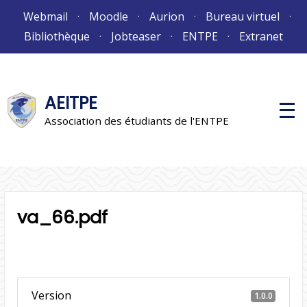
Aller
Webmail
Moodle
Aurion
Bureau virtuel
au
Bibliothèque
Jobteaser
ENTPE
Extranet
contenu
AEITPE
M
e
Association des étudiants de l'ENTPE
n
u
p
r
i
n
c
i
va_66.pdf
p
a
l
Version
1.0.0