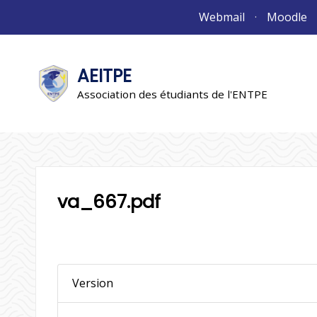
Aller
Webmail
Moodle
au
contenu
AEITPE
"L'association"
L'association
Association des étudiants de l'ENTPE
va_667.pdf
Version