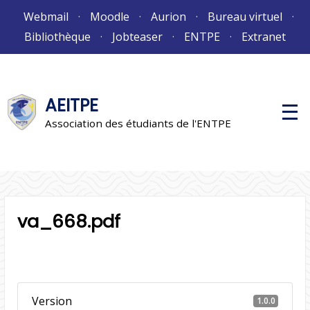
Aller
Webmail
Moodle
Aurion
Bureau virtuel
au
Bibliothèque
Jobteaser
ENTPE
Extranet
contenu
AEITPE
M
e
Association des étudiants de l'ENTPE
n
u
p
r
i
n
c
i
va_668.pdf
p
a
l
Version
1.0.0