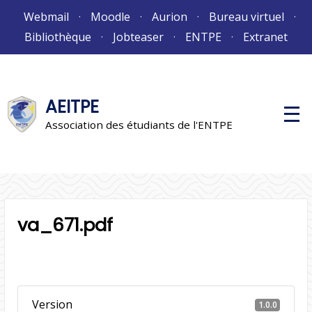
Aller
Webmail
Moodle
Aurion
Bureau virtuel
au
Bibliothèque
Jobteaser
ENTPE
Extranet
contenu
AEITPE
M
e
Association des étudiants de l'ENTPE
n
u
p
r
i
n
c
i
va_671.pdf
p
a
l
Version
1.0.0