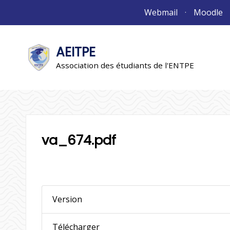
Aller
Webmail
Moodle
au
contenu
AEITPE
"L'association"
L'association
Association des étudiants de l'ENTPE
va_674.pdf
Version
Télécharger