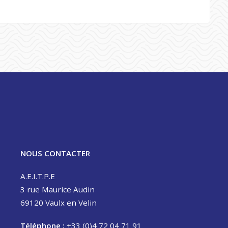
NOUS CONTACTER
A.E.I.T.P.E
3 rue Maurice Audin
69120 Vaulx en Velin
Téléphone :
+33 (0)4 72 04 71 91