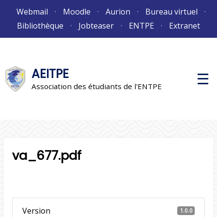
Aller
Webmail
Moodle
Aurion
Bureau virtuel
au
Bibliothèque
Jobteaser
ENTPE
Extranet
contenu
AEITPE
M
e
Association des étudiants de l'ENTPE
n
u
p
r
i
n
c
i
va_677.pdf
p
a
l
Version
1.0.0