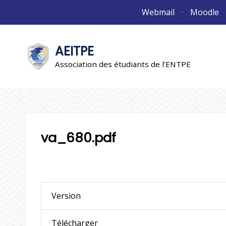
Aller
Webmail
Moodle
au
contenu
AEITPE
"L'association"
L'association
Association des étudiants de l'ENTPE
va_680.pdf
Version
Télécharger