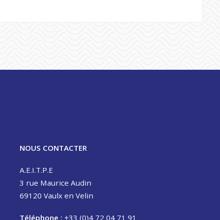
NOUS CONTACTER
A.E.I.T.P.E
3 rue Maurice Audin
69120 Vaulx en Velin
Téléphone :
+33 (0)4 72 04 71 91