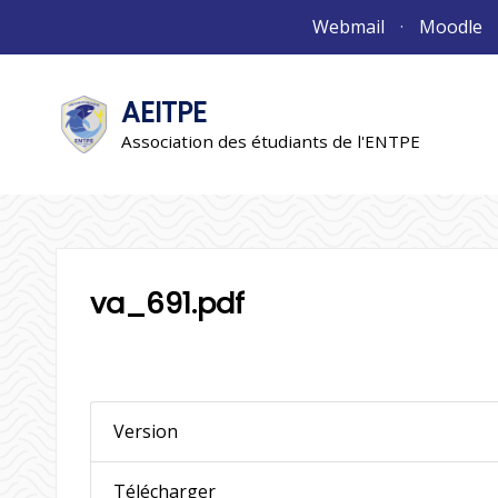
Aller
Webmail
Moodle
au
contenu
AEITPE
"L'association"
L'association
Association des étudiants de l'ENTPE
va_691.pdf
Version
Télécharger