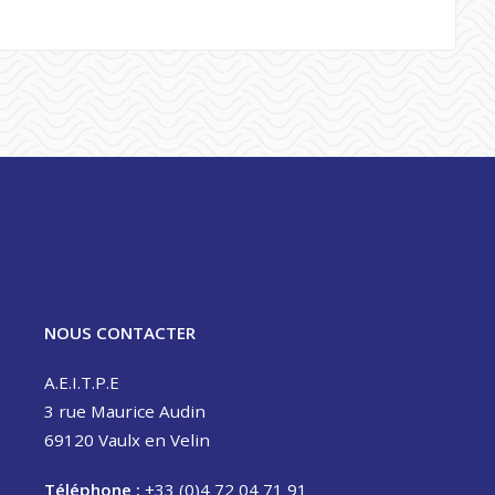
NOUS CONTACTER
A.E.I.T.P.E
3 rue Maurice Audin
69120 Vaulx en Velin
Téléphone :
+33 (0)4 72 04 71 91