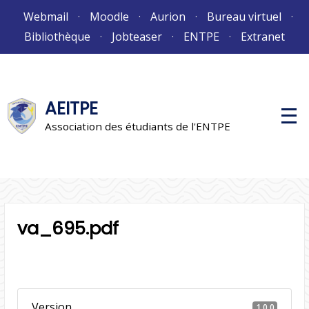
Aller
Webmail
Moodle
Aurion
Bureau virtuel
au
Bibliothèque
Jobteaser
ENTPE
Extranet
contenu
AEITPE
M
e
Association des étudiants de l'ENTPE
n
u
p
r
i
n
c
i
p
va_695.pdf
a
l
Version
1.0.0