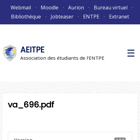
Aller
Webmail
Moodle
Aurion
Bureau virtuel
au
Bibliothèque
Jobteaser
ENTPE
Extranet
contenu
AEITPE
M
e
Association des étudiants de l'ENTPE
n
u
p
r
i
n
c
i
p
va_696.pdf
a
l