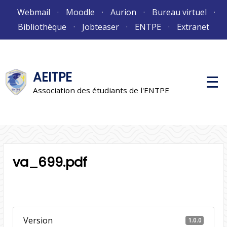
Aller
Webmail
Moodle
Aurion
Bureau virtuel
au
Bibliothèque
Jobteaser
ENTPE
Extranet
contenu
AEITPE
M
e
Association des étudiants de l'ENTPE
n
u
p
r
i
n
c
i
va_699.pdf
p
a
l
Version
1.0.0