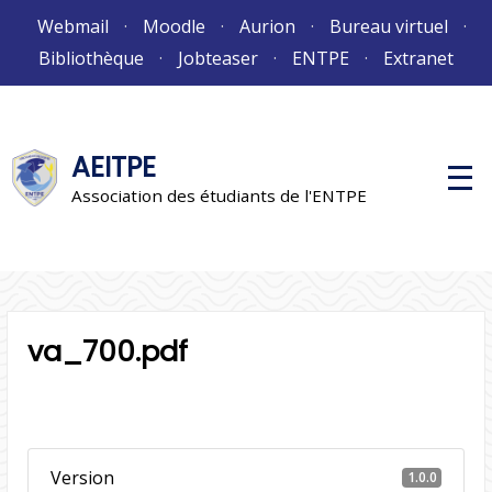
Aller
Webmail
Moodle
Aurion
Bureau virtuel
au
Bibliothèque
Jobteaser
ENTPE
Extranet
contenu
AEITPE
M
e
Association des étudiants de l'ENTPE
n
u
p
r
i
n
c
i
va_700.pdf
p
a
l
Version
1.0.0