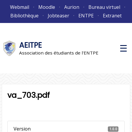
Aller
Webmail
Moodle
Aurion
Bureau virtuel
au
Bibliothèque
Jobteaser
ENTPE
Extranet
contenu
AEITPE
M
e
Association des étudiants de l'ENTPE
n
u
p
r
i
n
c
i
va_703.pdf
p
a
l
Version
1.0.0