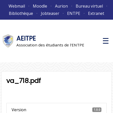
Aller
Webmail
Moodle
Aurion
Bureau virtuel
au
Bibliothèque
Jobteaser
ENTPE
Extranet
contenu
AEITPE
M
e
Association des étudiants de l'ENTPE
n
u
p
r
i
n
c
i
va_718.pdf
p
a
l
Version
1.0.0