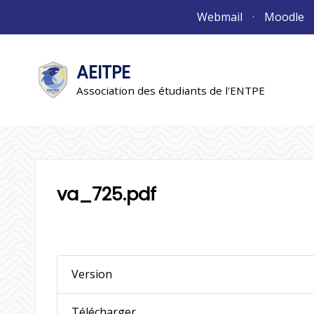
Aller
Webmail
Moodle
au
contenu
AEITPE
"L'association"
L'association
Association des étudiants de l'ENTPE
va_725.pdf
Version
Télécharger