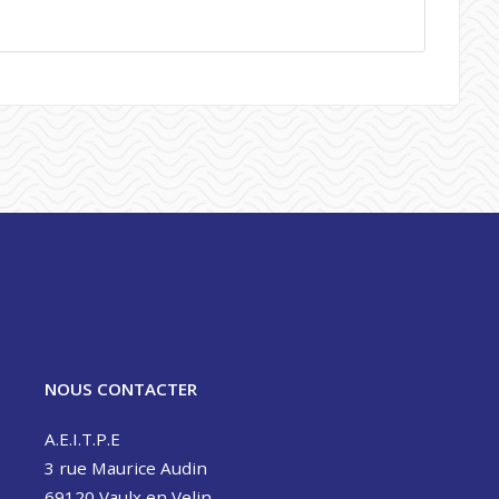
NOUS CONTACTER
A.E.I.T.P.E
3 rue Maurice Audin
69120 Vaulx en Velin