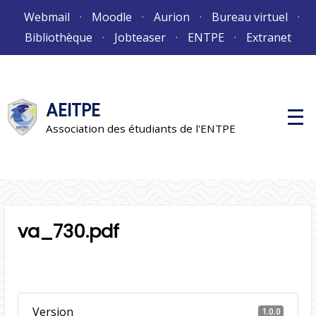
Aller
Webmail
Moodle
Aurion
Bureau virtuel
au
Bibliothèque
Jobteaser
ENTPE
Extranet
contenu
AEITPE
M
e
Association des étudiants de l'ENTPE
n
u
p
r
i
n
c
i
va_730.pdf
p
a
l
Version
1.0.0