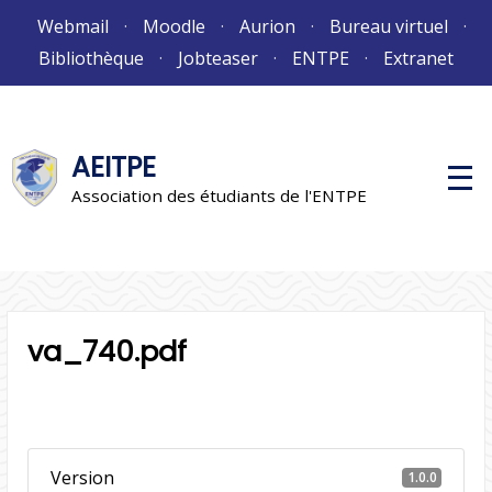
Aller
Webmail
Moodle
Aurion
Bureau virtuel
au
Bibliothèque
Jobteaser
ENTPE
Extranet
contenu
AEITPE
M
e
Association des étudiants de l'ENTPE
n
u
p
r
i
n
c
i
va_740.pdf
p
a
l
Version
1.0.0