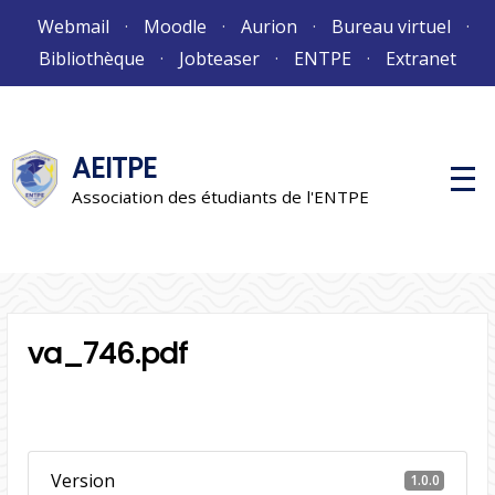
Aller
Webmail
Moodle
Aurion
Bureau virtuel
au
Bibliothèque
Jobteaser
ENTPE
Extranet
contenu
AEITPE
M
e
Association des étudiants de l'ENTPE
n
u
p
r
i
n
c
i
va_746.pdf
p
a
l
Version
1.0.0