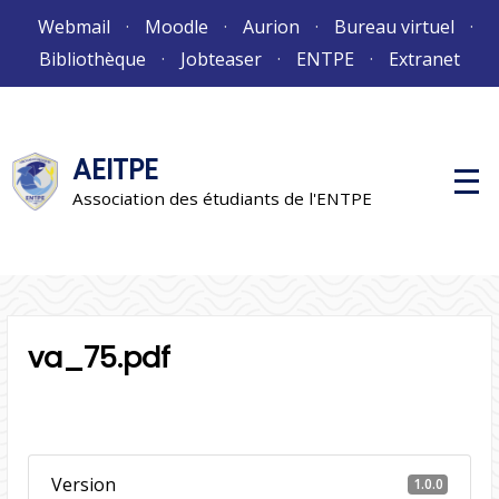
Aller
Webmail
Moodle
Aurion
Bureau virtuel
au
Bibliothèque
Jobteaser
ENTPE
Extranet
contenu
AEITPE
M
e
Association des étudiants de l'ENTPE
n
u
p
r
i
n
c
i
va_75.pdf
p
a
l
Version
1.0.0