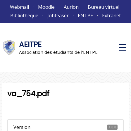
Aller
Webmail
Moodle
Aurion
Bureau virtuel
au
Bibliothèque
Jobteaser
ENTPE
Extranet
contenu
AEITPE
M
e
Association des étudiants de l'ENTPE
n
u
p
r
i
n
c
i
va_754.pdf
p
a
l
Version
1.0.0