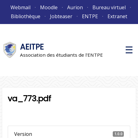
Aller
Webmail
Moodle
Aurion
Bureau virtuel
au
Bibliothèque
Jobteaser
ENTPE
Extranet
contenu
AEITPE
M
e
Association des étudiants de l'ENTPE
n
u
p
r
i
n
c
i
va_773.pdf
p
a
l
Version
1.0.0