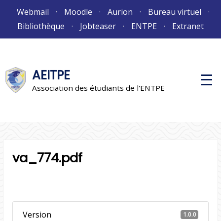
Aller
Webmail
Moodle
Aurion
Bureau virtuel
au
Bibliothèque
Jobteaser
ENTPE
Extranet
contenu
AEITPE
M
e
Association des étudiants de l'ENTPE
n
u
p
r
i
n
c
i
va_774.pdf
p
a
l
Version
1.0.0