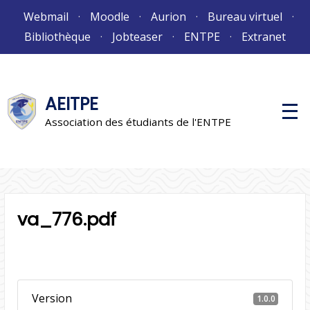
Aller
Webmail
Moodle
Aurion
Bureau virtuel
au
Bibliothèque
Jobteaser
ENTPE
Extranet
contenu
AEITPE
M
e
Association des étudiants de l'ENTPE
n
u
p
r
i
n
c
i
va_776.pdf
p
a
l
Version
1.0.0