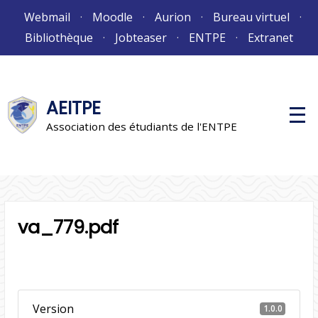
Aller
Webmail
Moodle
Aurion
Bureau virtuel
au
Bibliothèque
Jobteaser
ENTPE
Extranet
contenu
AEITPE
M
e
Association des étudiants de l'ENTPE
n
u
p
r
i
n
c
i
va_779.pdf
p
a
l
Version
1.0.0